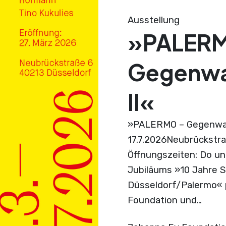
Ausstellung
»PALER
Gegenwar
II«
»PALERMO – Gegenwart 
17.7.2026Neubrückstra
Öffnungszeiten: Do und
Jubiläums »10 Jahre 
Düsseldorf/Palermo« 
Foundation und…