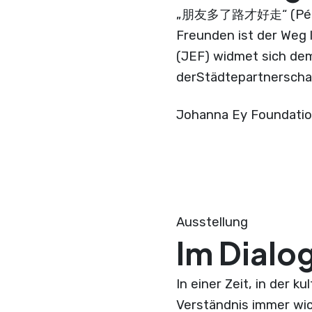
„朋友多了路才好走“ (Péngyǒu
Freunden ist der Weg 
(JEF) widmet sich de
derStädtepartnerscha
Johanna Ey Foundati
Ausstellung
Im Dialo
In einer Zeit, in der 
Verständnis immer wic