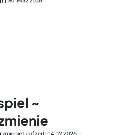
on
30. März 2026
piel ~
zmienie
rzmienieLaufzeit: 04.02.2026 –