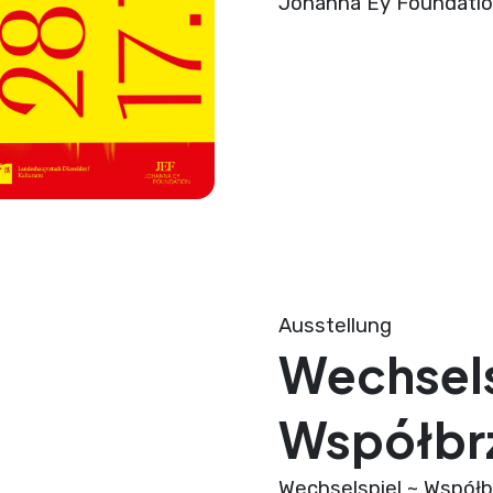
Johanna Ey Foundati
Ausstellung
Wechsels
Współbr
Wechselspiel ~ Współb