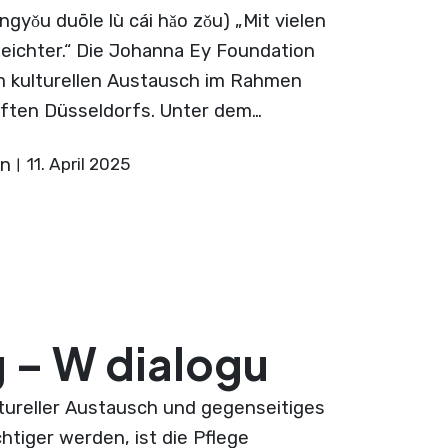
 duōle lù cái hǎo zǒu) „Mit vielen
leichter.“ Die Johanna Ey Foundation
m kulturellen Austausch im Rahmen
ften Düsseldorfs. Unter dem…
on
11. April 2025
g – W dialogu
kultureller Austausch und gegenseitiges
htiger werden, ist die Pflege